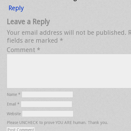
Reply
Leave a Reply
Your email address will not be published.
fields are marked
*
Comment
*
Name
*
Email
*
Website
Please UNCHECK to prove YOU ARE human. Thank you.