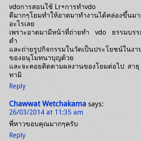
vdoการสอนใช้ Lr+การทำvdo
ดีมากๆโยมทำให้อาตมาทำงานได้คล่องขึ้นมาก
อะไรเลย
เพราะอาตมามีหน้าที่ถ่ายทำ vdo ธรรมบรรย
ดำ
และถ่ายรูปกิจกรรมในวัดเป็นประโยชน์ในงา
ของอนุโมทนาบุญด้วย
และจะคอยติดตามผลงานของโยมต่อไป สาธุ ส
ทามิ
Reply
Chawwat Wetchakama
says:
26/03/2014 at 11:35 am
พี่หาวขอบคุณมากๆครับ
Reply