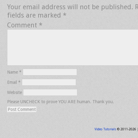
Your email address will not be published.
fields are marked
*
Comment
*
Name
*
Email
*
Website
Please UNCHECK to prove YOU ARE human. Thank you.
Video Tutorials
© 2011-2026