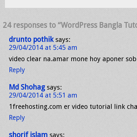
24 responses to “WordPress Bangla Tutor
drunto pothik
says:
29/04/2014 at 5:45 am
video clear na.amar mone hoy aponer so
Reply
Md Shohag
says:
29/04/2014 at 5:51 am
1freehosting.com er video tutorial link cha
Reply
shorif islam
says: