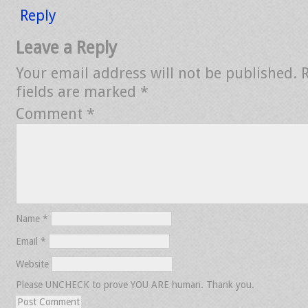
Reply
Leave a Reply
Your email address will not be published.
fields are marked
*
Comment
*
Name
*
Email
*
Website
Please UNCHECK to prove YOU ARE human. Thank you.