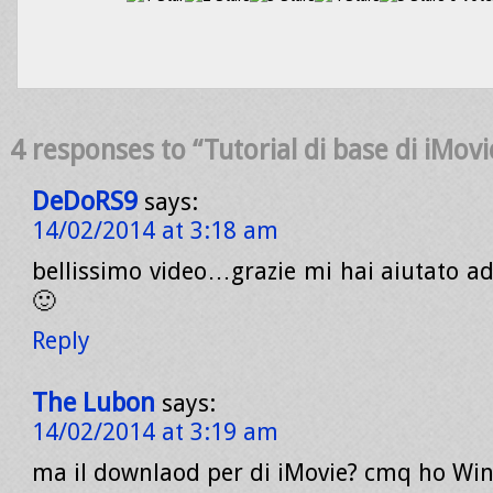
4 responses to “Tutorial di base di iMovi
DeDoRS9
says:
14/02/2014 at 3:18 am
bellissimo video…grazie mi hai aiutato ad
🙂
Reply
The Lubon
says:
14/02/2014 at 3:19 am
ma il downlaod per di iMovie? cmq ho Wi