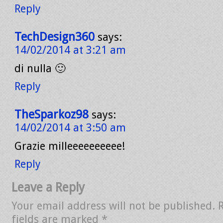
Reply
TechDesign360
says:
14/02/2014 at 3:21 am
di nulla 🙂
Reply
TheSparkoz98
says:
14/02/2014 at 3:50 am
Grazie milleeeeeeeeee!
Reply
Leave a Reply
Your email address will not be published.
fields are marked
*