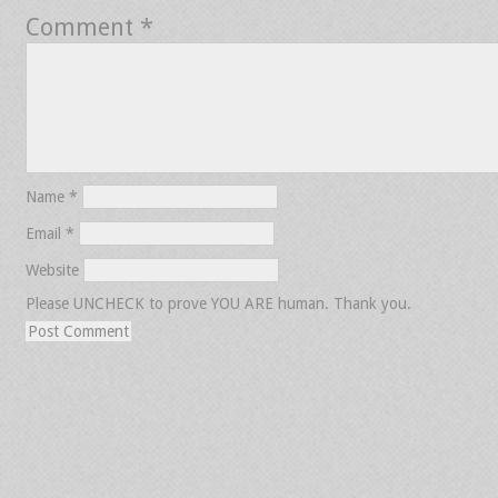
Comment
*
Name
*
Email
*
Website
Please UNCHECK to prove YOU ARE human. Thank you.